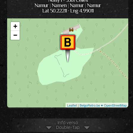
Noisy 1 - 5561 Celles
Namur
|
Namen
|
Namur
|
Namur
Lat 50.22211 · Lng 4.99011
+
−
Leaflet
|
BelgoRetro.be ♥ OpenStreetMap
Info verso
Double-Tap