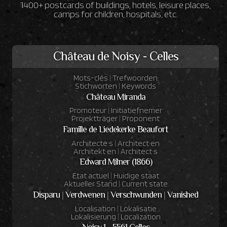
1400+ postcards of buildings, hotels, leisure places,
camps for children, hospitals, etc.
Château de Noisy - Celles
Mots-clés
|
Trefwoorden
Stichworten
|
Keywords
Château Miranda
Promoteur
|
Initiatiefnemer
Projektträger
|
Proponent
Famille de Liedekerke Beaufort
Architecte·s
|
Architect·en
Architekt·en
|
Architect·s
Edward Milner (1866)
Etat actuel
|
Huidige staat
Aktueller Stand
|
Current state
Disparu
|
Verdwenen
|
Verschwunden
|
Vanished
Localisation
|
Lokalisatie
Lokalisierung
|
Localization