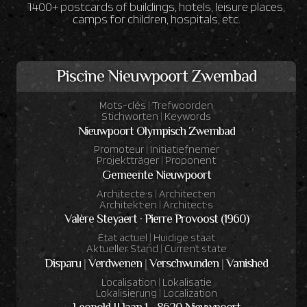
1400+ postcards of buildings, hotels, leisure places,
camps for children, hospitals, etc.
Piscine Nieuwpoort Zwembad
Mots-clés
|
Trefwoorden
Stichworten
|
Keywords
Nieuwpoort Olympisch Zwembad
Promoteur
|
Initiatiefnemer
Projektträger
|
Proponent
Gemeente Nieuwpoort
Architecte·s
|
Architect·en
Architekt·en
|
Architect·s
Valère Steyaert · Pierre Provoost (1960)
Etat actuel
|
Huidige staat
Aktueller Stand
|
Current state
Disparu
|
Verdwenen
|
Verschwunden
|
Vanished
Localisation
|
Lokalisatie
Lokalisierung
|
Localization