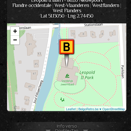
Leopold II laan 1 - 8620 Nieuwpoort
Flandre occidentale
|
West-Vlaanderen
|
Westflandern
|
West Flanders
Lat 51.13050 · Lng 2.74450
+
−
Leaflet
|
BelgoRetro.be ♥ OpenStreetMap
Info verso
Double-Tap