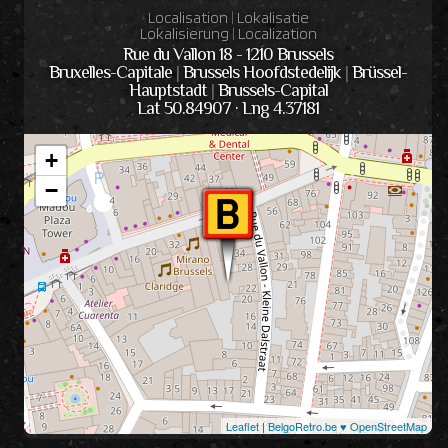
Localisation
|
Lokalisatie
Lokalisierung
|
Localization
Rue du Vallon 18 - 1210 Brussels
Bruxelles-Capitale
|
Brussels Hoofdstedelijk
|
Brüssel-
Hauptstadt
|
Brussels-Capital
Lat 50.84907 · Lng 4.37181
+
−
Leaflet
|
BelgoRetro.be ♥ OpenStreetMap