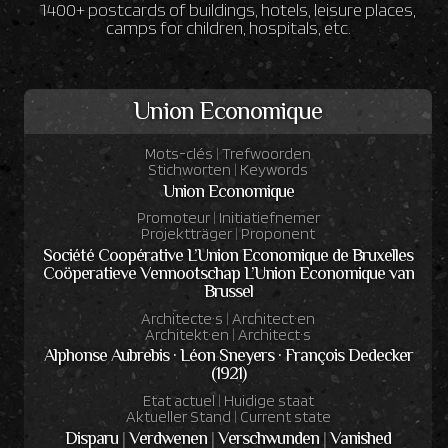
1400+ postcards of buildings, hotels, leisure places,
camps for children, hospitals, etc.
Union Economique
Mots-clés
|
Trefwoorden
Stichworten
|
Keywords
Union Economique
Promoteur
|
Initiatiefnemer
Projektträger
|
Proponent
Société Coopérative L’Union Economique de Bruxelles
Coöperatieve Vennootschap L’Union Economique van
Brussel
Architecte·s
|
Architect·en
Architekt·en
|
Architect·s
Alphonse Aubrebis · Léon Sneyers · François Dedecker
(1921)
Etat actuel
|
Huidige staat
Aktueller Stand
|
Current state
Disparu
|
Verdwenen
|
Verschwunden
|
Vanished